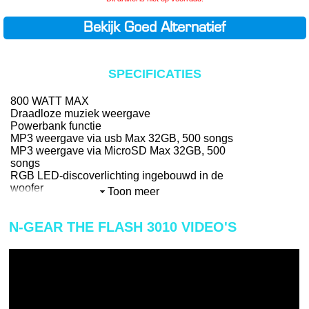
Bekijk Goed Alternatief
SPECIFICATIES
800 WATT MAX
Draadloze muziek weergave
Powerbank functie
MP3 weergave via usb Max 32GB, 500 songs
MP3 weergave via MicroSD Max 32GB, 500
songs
RGB LED-discoverlichting ingebouwd in de
woofer
Toon meer
Draadloze microfoon inbegrepen (2)
Audio-ingang/AUX-ingang
N-GEAR THE FLASH 3010 VIDEO'S
Ingang DC 15V,2A
Afmetingen: 440 x 360 x 1085 mm
Gewicht: 189000 gr
- EAN code: 7109615079289