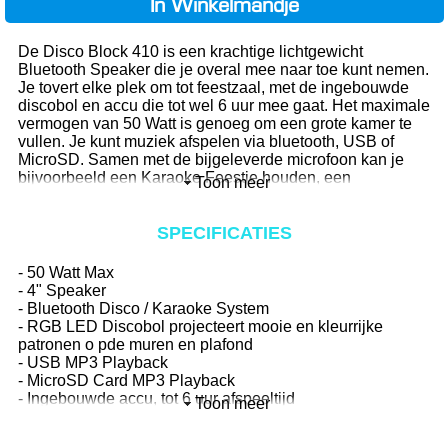
In Winkelmandje
De Disco Block 410 is een krachtige lichtgewicht
Bluetooth Speaker die je overal mee naar toe kunt nemen.
Je tovert elke plek om tot feestzaal, met de ingebouwde
discobol en accu die tot wel 6 uur mee gaat. Het maximale
vermogen van 50 Watt is genoeg om een grote kamer te
vullen. Je kunt muziek afspelen via bluetooth, USB of
MicroSD. Samen met de bijgeleverde microfoon kan je
bijvoorbeeld een Karaoke Feestje houden, een
Toon meer
presentatie geven, een verhaal voorlezen of een optreden
doen.
SPECIFICATIES
N-GEAR MAKES YOU MOVE!
- 50 Watt Max
- 4" Speaker
- Bluetooth Disco / Karaoke System
- RGB LED Discobol projecteert mooie en kleurrijke
patronen o pde muren en plafond
- USB MP3 Playback
- MicroSD Card MP3 Playback
- Ingebouwde accu, tot 6 uur afspeeltijd
Toon meer
- Oploaden via Micro USB
- EAN code: 8719327187524