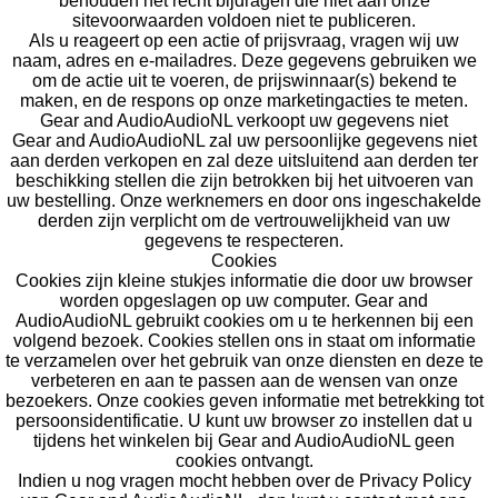
behouden het recht bijdragen die niet aan onze
sitevoorwaarden voldoen niet te publiceren.
Als u reageert op een actie of prijsvraag, vragen wij uw
naam, adres en e-mailadres. Deze gegevens gebruiken we
om de actie uit te voeren, de prijswinnaar(s) bekend te
maken, en de respons op onze marketingacties te meten.
Gear and AudioAudioNL verkoopt uw gegevens niet
Gear and AudioAudioNL zal uw persoonlijke gegevens niet
aan derden verkopen en zal deze uitsluitend aan derden ter
beschikking stellen die zijn betrokken bij het uitvoeren van
uw bestelling. Onze werknemers en door ons ingeschakelde
derden zijn verplicht om de vertrouwelijkheid van uw
gegevens te respecteren.
Cookies
Cookies zijn kleine stukjes informatie die door uw browser
worden opgeslagen op uw computer. Gear and
AudioAudioNL gebruikt cookies om u te herkennen bij een
volgend bezoek. Cookies stellen ons in staat om informatie
te verzamelen over het gebruik van onze diensten en deze te
verbeteren en aan te passen aan de wensen van onze
bezoekers. Onze cookies geven informatie met betrekking tot
persoonsidentificatie. U kunt uw browser zo instellen dat u
tijdens het winkelen bij Gear and AudioAudioNL geen
cookies ontvangt.
Indien u nog vragen mocht hebben over de Privacy Policy