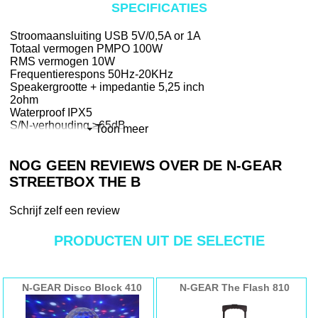
SPECIFICATIES
Stroomaansluiting USB 5V/0,5A or 1A
Totaal vermogen PMPO 100W
RMS vermogen 10W
Frequentierespons 50Hz-20KHz
Speakergrootte + impedantie 5,25 inch
2ohm
Waterproof IPX5
S/N-verhouding ≥65dB
Toon meer
Accu type Lithium
Accu capaciteit 1800 mAh
NOG GEEN REVIEWS OVER DE N-GEAR
Accu speeltijd (Max vol.) 3.5 uren
Accu speeltijd (50% vol.) 12 uren
STREETBOX THE B
Accu speeltijd (Low vol.) 15.5 uren
Oplaadtijd van de batterij 4 uren
Schrijf zelf een review
Accu gewicht 45gr
Bluetooth-versie 2.1
PRODUCTEN UIT DE SELECTIE
Bluetooth frequentie 2400-2483.5MHz
FM Radio 87.5-108MHz
USB MP3 Max 32GB, 2000 songs
MicroSD/TF MP3
N-GEAR Disco Block 410
N-GEAR The Flash 810
Afmetingen: 400 x 160x 280 mm
Netto gewicht 2200gr
- EAN code: 7109613561533