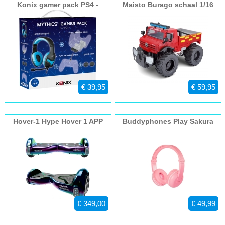
Konix gamer pack PS4 -
Maisto Burago schaal 1/16
dockingstation -
Mercedes Unimoc U5000
koptelefoon - kabel
Brandweer
€ 39,95
€ 59,95
Hover-1 Hype Hover 1 APP
Buddyphones Play Sakura
Paars
Pink
€ 349,00
€ 49,99