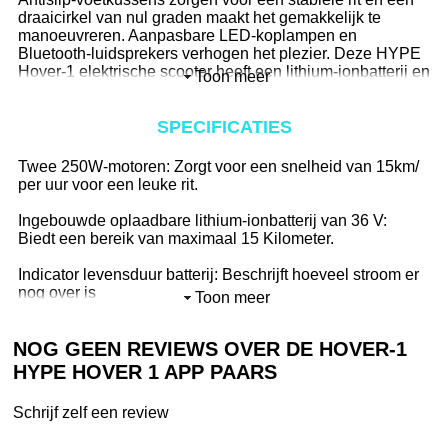
draaicirkel van nul graden maakt het gemakkelijk te
manoeuvreren. Aanpasbare LED-koplampen en
Bluetooth-luidsprekers verhogen het plezier. Deze HYPE
Hover-1 elektrische scooter heeft een lithium-ionbatterij en
Toon meer
heeft een bereik van maximaal 15Km om lange ritten
mogelijk te maken. Download de App en zie de status van
de batterij, plan een route, zet je eigen muziek aan en
SPECIFICATIES
rijden maar!
Twee 250W-motoren: Zorgt voor een snelheid van 15km/
Verantwoord rijden:De koper en berijder van dit product
per uur voor een leuke rit.
zijn verantwoordelijk voor het kennen en gehoorzamen
van alle staats- en lokale voorschriften met betrekking tot
Ingebouwde oplaadbare lithium-ionbatterij van 36 V:
het gebruik van dit product. Het wordt ten zeerste
Biedt een bereik van maximaal 15 Kilometer.
aanbevolen dat u de productinstructies leest en volgt,
inclusief alle veiligheidsmaatregelen en beschermende
Indicator levensduur batterij: Beschrijft hoeveel stroom er
uitrusting gebruikt. Beschermende uitrusting is te vinden
nog over is
Toon meer
op.
UL- en UN 38.3-gecertificeerde batterij: Zorg voor
NOG GEEN REVIEWS OVER DE HOVER-1
veiligheid van topkwaliteit
HYPE HOVER 1 APP PAARS
Aanpasbare LED-koplampen: Stel een aangepaste kleur
en helderheid in voor uw koplampen.
Schrijf zelf een review
Draagvermogen:De scooter ondersteunt elke berijder met