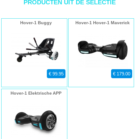
PRODUCTEN UIT DE SELECTIE
een gewicht tot 120KG.
Ingebouwde Bluetooth-luidspreker verbindt met uw
mobiele apparaat om muziek af te spelen terwijl u rijdt
Hover-1 Buggy
Hover-1 Hover-1 Maverick
Hoverboard
App-compatibel: Download de app en bewaak de
batterijduur, het bereik, uw inspanning ten opzichte van de
motor, plan routes en meer.
6.5 inch wielen Kom met niet-pneumatische massieve
banden.
- EAN code: 888255204776
€ 99.95
€ 179.00
Hover-1 Elektrische APP
Scooter zwart | Hoverboard