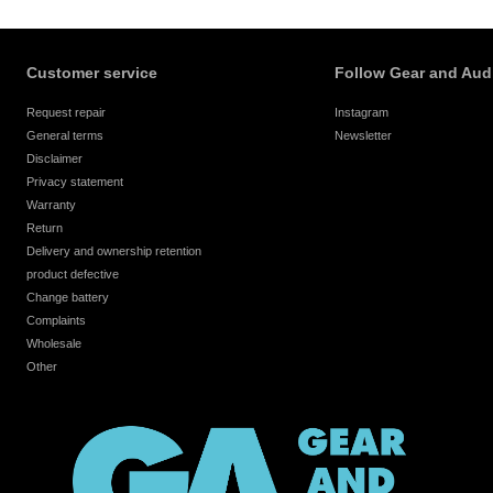
Customer service
Follow Gear and Aud
Request repair
Instagram
General terms
Newsletter
Disclaimer
Privacy statement
Warranty
Return
Delivery and ownership retention
product defective
Change battery
Complaints
Wholesale
Other