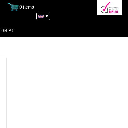
0 items
▼
CONTACT