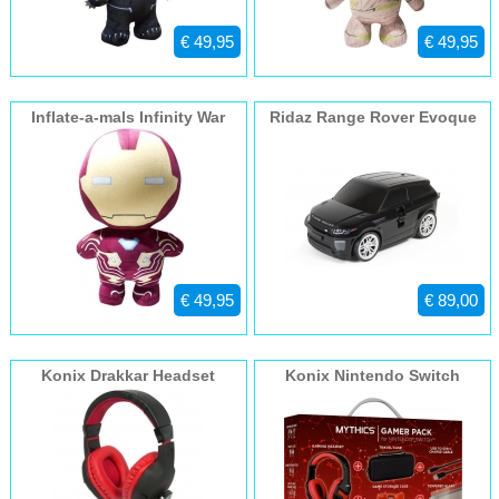
€ 49,95
€ 49,95
Inflate-a-mals Infinity War
Ridaz Range Rover Evoque
Ironman
Zwart
€ 49,95
€ 89,00
Konix Drakkar Headset
Konix Nintendo Switch
Hoofdband Zwart, Rood
accessoires pakket