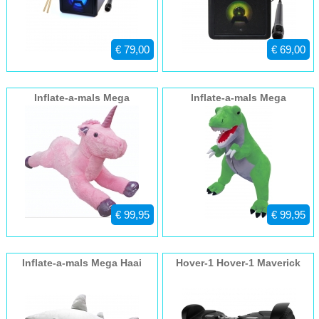
€ 79,00
€ 69,00
Inflate-a-mals Mega
Inflate-a-mals Mega
opblaas Unicorn 150cm
opblaas Dino 150cm
€ 99,95
€ 99,95
Inflate-a-mals Mega Haai
Hover-1 Hover-1 Maverick
opblaasbaar 150cm
Hoverboard