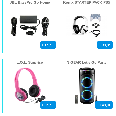
JBL BassPro Go Home
Konix STARTER PACK PS5
Charger
€ 69,95
€ 39,95
L.O.L. Surprise
N-GEAR Let's Go Party
Headphones 126
Speaker 26R
€ 19,95
€ 149,00