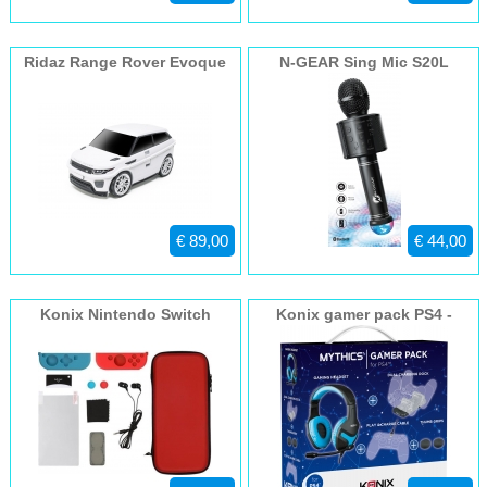
Ridaz Range Rover Evoque
N-GEAR Sing Mic S20L
Wit
€ 89,00
€ 44,00
Konix Nintendo Switch
Konix gamer pack PS4 -
starterskit
dockingstation -
koptelefoon - kabel