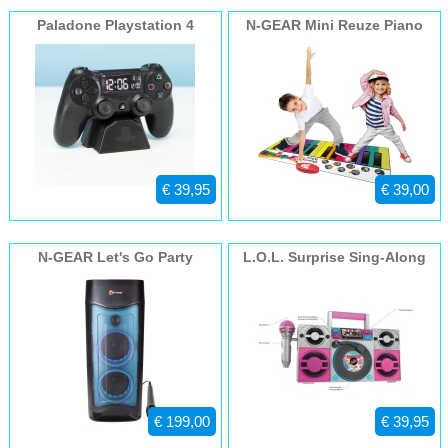
Paladone Playstation 4
N-GEAR Mini Reuze Piano
Wekker
Mat
€ 39,95
€ 39,00
N-GEAR Let's Go Party
L.O.L. Surprise Sing-Along
Speaker 52
Boombox 115
€ 199,00
€ 39,95