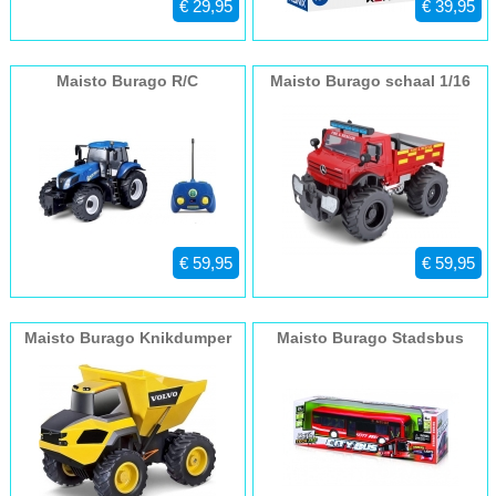
€ 29,95
€ 39,95
Maisto Burago R/C
Maisto Burago schaal 1/16
Boerderij Tractor New
Mercedes Unimoc U5000
Holland | 1:16
Brandweer
€ 59,95
€ 59,95
Maisto Burago Knikdumper
Maisto Burago Stadsbus
Volvo Rock Hauler 1:16
rood/zwart
Geel