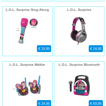
L.O.L. Surprise Sing-Along
L.O.L. Surprise
Microphone 070
Headphones 140
€ 19,95
€ 24,95
L.O.L. Surprise Walkie
L.O.L. Surprise Bluetooth
Talkies LL-207
Karaoke Machine 553
€ 24,95
€ 69,95