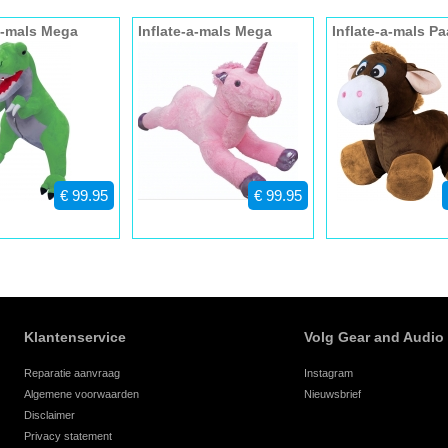
-a-mals Mega
Inflate-a-mals Mega
Inflate-a-mals Pa
 Dino 150cm
opblaas Unicorn 150cm
€ 99.95
€ 99.95
Klantenservice
Volg Gear and Audio
Reparatie aanvraag
Instagram
Algemene voorwaarden
Nieuwsbrief
Disclaimer
Privacy statement