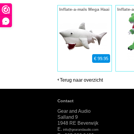
Inflate-a-mals Mega Haai
Inflate
opblaasbaar 150cm
opblaas
-
€ 99.95
Terug naar overzicht
Contact
Gear and Audio
Salland 9
1948 RE Beverwijk
E.
info@gearandaudio.com