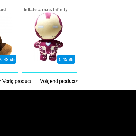
ard
Inflate-a-mals Infinity
War Ironman
€ 49.95
€ 49.95
Vorig product
Volgend product