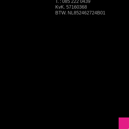
T. : 085 222 0439
KvK. 57160368
BTW. NL852462724B01