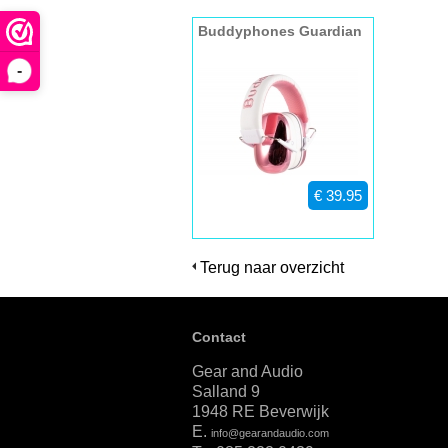
Buddyphones Guardian
pink
-
€ 39.95
Terug naar overzicht
Contact
Gear and Audio
Salland 9
1948 RE Beverwijk
E.
info@gearandaudio.com