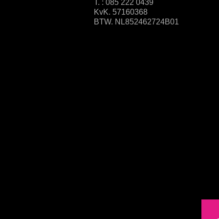
T. : 085 222 0439
KvK. 57160368
BTW. NL852462724B01