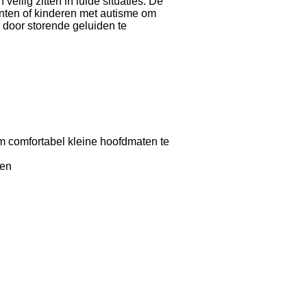
veilig zitten in luide situaties. De
enten of kinderen met autisme om
 door storende geluiden te
 comfortabel kleine hoofdmaten te
sen