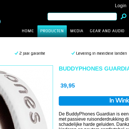
Login
HOME
PRODUCTEN
MEDIA
GEAR AND AUDIO
2 jaar garantie
Levering in meerdere landen
BUDDYPHONES GUARDI
39,95
In Win
De BuddyPhones Guardian is een
met passieve ruisonderdrukking d
schadelijke harde geluiden. Dankz