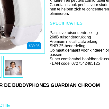
kinderen en peuters comfortabel en 
Guardian is ook perfect voor stud
hen te helpen zich te concentreren
elimineren.
SPECIFICATIES
Passieve ruisonderdrukking
26dB ruisonderdrukking
Premium metallic afwerking
€39.95
SNR 25-beoordeling
Op maat gemaakt voor kinderen om
passen
Super comfortabel hoofdbandkus
- EAN code: 0727542485125
ER DE BUDDYPHONES GUARDIAN CHROOM
CTIE